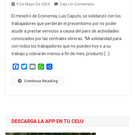
En
9 De Mayo De 2024
Deja Un Comentario
Caputo
El ministro de Economía, Luis Caputo, se solidarizó con los
Se
trabajadores que perderán el presentismo por no poder
Solidarizó
acudir a prestar servicios a causa del paro de actividades
Con
convocados por las centrales obreras. “Mi solidaridad para
Los
Trabajadores
con todos los trabajadores que no pueden hoy ir a su
Que
trabajo y cobrarán menos a fin de mes, producto […]
Perderán
Facebook
Twitter
Email
WhatsApp
Compartir
El
Presentismo
Por
Continue Reading
El
Paro
DESCARGA LA APP EN TU CELU