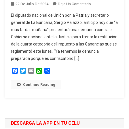
En
22 De Julio De 2024
Deja Un Comentario
Palazzo
El diputado nacional de Unión por la Patria y secretario
Y
general de La Bancaria, Sergio Palazzo, anticipó hoy que “a
El
más tardar mañana” presentará una demanda contra el
Gremio
Gobierno nacional ante la Justicia para frenar la restitución
Bancario
Buscarán
de la cuarta categoría del Impuesto a las Ganancias que se
Frenar
reglamentó este lunes. “Ya tenemos la denuncia
En
preparada porque es confiscatorio […]
La
Justicia
Facebook
Twitter
Email
WhatsApp
Compartir
La
Vuelta
Continue Reading
De
Ganancias
DESCARGA LA APP EN TU CELU