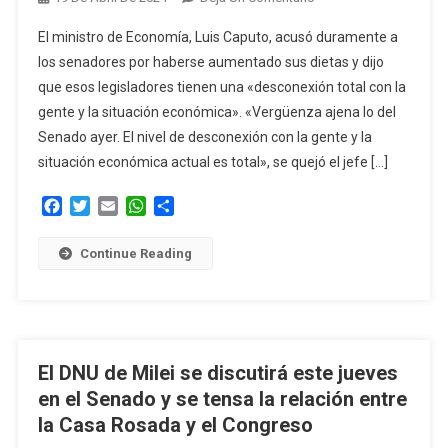
Caputo
El ministro de Economía, Luis Caputo, acusó duramente a
Se
los senadores por haberse aumentado sus dietas y dijo
Sumó
que esos legisladores tienen una «desconexión total con la
A
gente y la situación económica». «Vergüenza ajena lo del
Las
Críticas
Senado ayer. El nivel de desconexión con la gente y la
Por
situación económica actual es total», se quejó el jefe […]
El
Facebook
Twitter
Email
WhatsApp
Compartir
Aumento
De
Las
Continue Reading
Dietas
De
Los
Senadores
El DNU de Milei se discutirá este jueves
en el Senado y se tensa la relación entre
la Casa Rosada y el Congreso