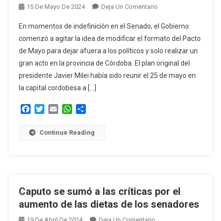
En
15 De Mayo De 2024
Deja Un Comentario
El
En momentos de indefinición en el Senado, el Gobierno
Gobierno
comenzó a agitar la idea de modificar el formato del Pacto
Advierte
de Mayo para dejar afuera a los políticos y solo realizar un
Que
gran acto en la provincia de Córdoba. El plan original del
Podría
Cambiar
presidente Javier Milei había sido reunir el 25 de mayo en
El
la capital cordobesa a […]
Formato
Facebook
Twitter
Email
WhatsApp
Compartir
Del
Pacto
De
Continue Reading
Mayo
Y
Dejar
Afuera
A
Caputo se sumó a las críticas por el
Los
aumento de las dietas de los senadores
Políticos
En
19 De Abril De 2024
Deja Un Comentario