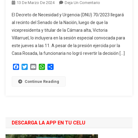
En
13 De Marzo De 2024
Deja Un Comentario
El
El Decreto de Necesidad y Urgencia (DNU) 70/2023 llegará
DNU
al recinto del Senado de la Nación, luego de que la
De
vicepresidenta y titular de la Cámara alta, Victoria
Milei
Villarruel, lo incluyera en la sesión especial convocada para
Se
Discutirá
este jueves a las 11. A pesar de la presión ejercida por la
Este
Casa Rosada, la funcionaria no logró revertir la decisión […]
Jueves
Facebook
Twitter
Email
WhatsApp
Compartir
En
El
Senado
Continue Reading
Y
Se
Tensa
La
Relación
DESCARGA LA APP EN TU CELU
Entre
La
Casa