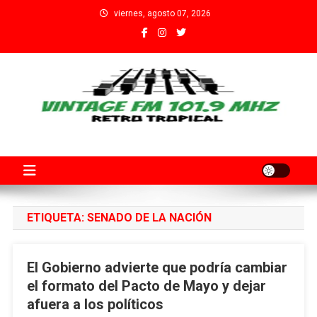
Saltar
viernes, agosto 07, 2026
al
contenido
Fm Vintage 101.9 Santa Fe
Adherida al Grupo Independiente de Trabajadores por el Arte
Audiovisual Declarado de Interés Provincial por la Cámara de
Diputados de Santa Fe
ETIQUETA:
SENADO DE LA NACIÓN
El Gobierno advierte que podría cambiar
el formato del Pacto de Mayo y dejar
afuera a los políticos