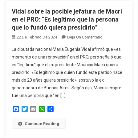
Para
Las
Vidal sobre la posible jefatura de Macri
Elecciones
en el PRO: “Es legítimo que la persona
que lo fundó quiera presidirlo”
En
22 De Febrero De 2024
Deja Un Comentario
Vidal
La diputada nacional María Eugenia Vidal afirmó que «es
Sobre
momento de una renovación” en el PRO, pero señaló que
La
es “legítimo” que el ex presidente Mauricio Macri quiera
Posible
presidirlo. «Es legitimo que quien fundó este partido hace
Jefatura
De
más de 20 años quiera presidirlo», sostuvo la ex
Macri
gobernadora de Buenos Aires. Según dijo, Macri siempre
En
fue una persona que “en […]
El
PRO:
Facebook
Twitter
Email
WhatsApp
Compartir
“Es
Legítimo
Continue Reading
Que
La