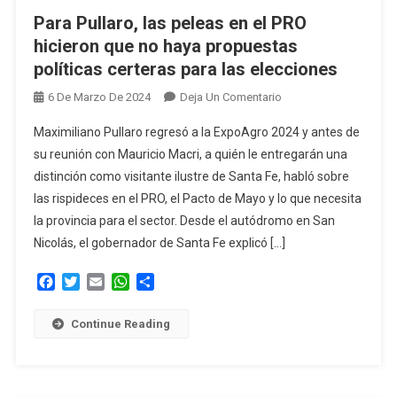
Bonaerense
Para Pullaro, las peleas en el PRO
hicieron que no haya propuestas
políticas certeras para las elecciones
En
6 De Marzo De 2024
Deja Un Comentario
Para
Maximiliano Pullaro regresó a la ExpoAgro 2024 y antes de
Pullaro,
su reunión con Mauricio Macri, a quién le entregarán una
Las
distinción como visitante ilustre de Santa Fe, habló sobre
Peleas
las rispideces en el PRO, el Pacto de Mayo y lo que necesita
En
El
la provincia para el sector. Desde el autódromo en San
PRO
Nicolás, el gobernador de Santa Fe explicó […]
Hicieron
Facebook
Twitter
Email
WhatsApp
Compartir
Que
No
Haya
Continue Reading
Propuestas
Políticas
Certeras