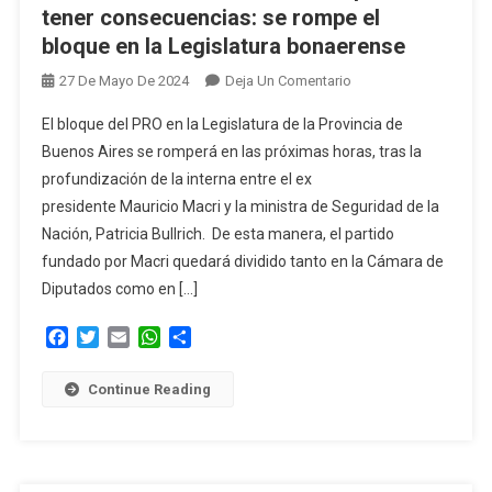
tener consecuencias: se rompe el
bloque en la Legislatura bonaerense
En
27 De Mayo De 2024
Deja Un Comentario
La
El bloque del PRO en la Legislatura de la Provincia de
Interna
Buenos Aires se romperá en las próximas horas, tras la
Nacional
profundización de la interna entre el ex
Del
presidente Mauricio Macri y la ministra de Seguridad de la
PRO
Empieza
Nación, Patricia Bullrich. De esta manera, el partido
A
fundado por Macri quedará dividido tanto en la Cámara de
Tener
Diputados como en […]
Consecuencias:
Se
Facebook
Twitter
Email
WhatsApp
Compartir
Rompe
El
Continue Reading
Bloque
En
La
Legislatura