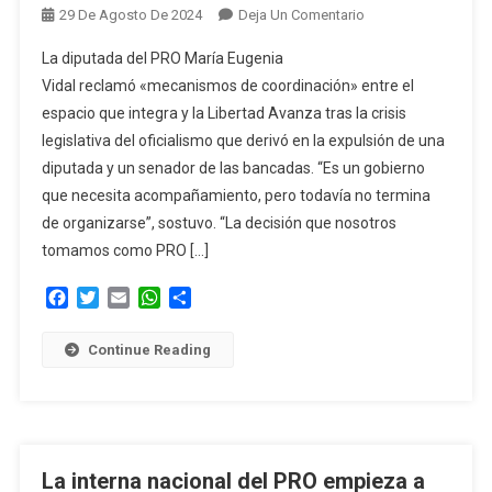
En
29 De Agosto De 2024
Deja Un Comentario
María
La diputada del PRO María Eugenia
Eugenia
Vidal reclamó «mecanismos de coordinación» entre el
Vidal
espacio que integra y la Libertad Avanza tras la crisis
Reclamó
legislativa del oficialismo que derivó en la expulsión de una
«mecanismos
De
diputada y un senador de las bancadas. “Es un gobierno
Coordinación»
que necesita acompañamiento, pero todavía no termina
Entre
de organizarse”, sostuvo. “La decisión que nosotros
El
tomamos como PRO […]
PRO
Y
Facebook
Twitter
Email
WhatsApp
Compartir
La
Libertad
Continue Reading
Avanza
La interna nacional del PRO empieza a