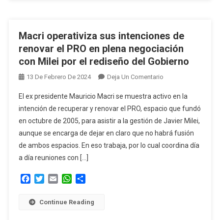
Persona
Que
Lo
Macri operativiza sus intenciones de
Fundó
renovar el PRO en plena negociación
Quiera
con Milei por el rediseño del Gobierno
Presidirlo”
En
13 De Febrero De 2024
Deja Un Comentario
Macri
El ex presidente Mauricio Macri se muestra activo en la
Operativiza
intención de recuperar y renovar el PRO, espacio que fundó
Sus
en octubre de 2005, para asistir a la gestión de Javier Milei,
Intenciones
aunque se encarga de dejar en claro que no habrá fusión
De
Renovar
de ambos espacios. En eso trabaja, por lo cual coordina día
El
a día reuniones con […]
PRO
Facebook
Twitter
Email
WhatsApp
Compartir
En
Plena
Negociación
Continue Reading
Con