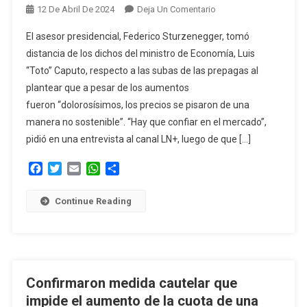
En
12 De Abril De 2024
Deja Un Comentario
Sturzenegger
El asesor presidencial, Federico Sturzenegger, tomó
Se
distancia de los dichos del ministro de Economía, Luis
Diferenció
“Toto” Caputo, respecto a las subas de las prepagas al
De
plantear que a pesar de los aumentos
Caputo
Por
fueron “dolorosísimos, los precios se pisaron de una
El
manera no sostenible”. “Hay que confiar en el mercado”,
Tema
pidió en una entrevista al canal LN+, luego de que […]
Prepagas
Y
Facebook
Twitter
Email
WhatsApp
Compartir
Pidió
«confiar
Continue Reading
En
El
Mercado»
Confirmaron medida cautelar que
impide el aumento de la cuota de una