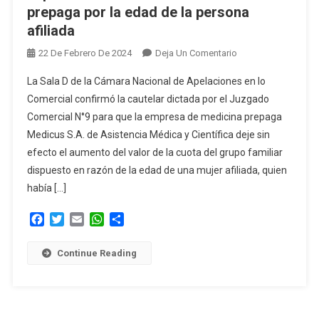
prepaga por la edad de la persona
afiliada
En
22 De Febrero De 2024
Deja Un Comentario
Confirmaron
La Sala D de la Cámara Nacional de Apelaciones en lo
Medida
Comercial confirmó la cautelar dictada por el Juzgado
Cautelar
Comercial N°9 para que la empresa de medicina prepaga
Que
Medicus S.A. de Asistencia Médica y Científica deje sin
Impide
El
efecto el aumento del valor de la cuota del grupo familiar
Aumento
dispuesto en razón de la edad de una mujer afiliada, quien
De
había […]
La
Cuota
Facebook
Twitter
Email
WhatsApp
Compartir
De
Una
Continue Reading
Prepaga
Por
La
Edad