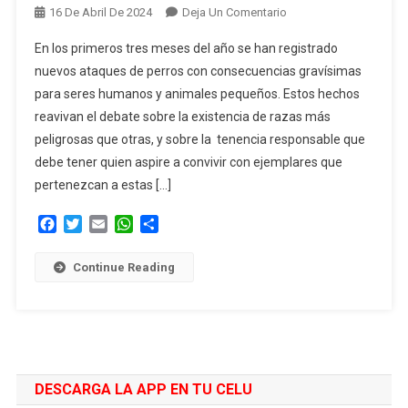
En
16 De Abril De 2024
Deja Un Comentario
Ximena
En los primeros tres meses del año se han registrado
García:
nuevos ataques de perros con consecuencias gravísimas
“Muchos
para seres humanos y animales pequeños. Estos hechos
Perros
reavivan el debate sobre la existencia de razas más
Son
Peligros
peligrosas que otras, y sobre la tenencia responsable que
En
debe tener quien aspire a convivir con ejemplares que
Potencia.
pertenezcan a estas […]
La
Prioridad
Facebook
Twitter
Email
WhatsApp
Compartir
Es
La
Continue Reading
Buena
Convivencia
Ciudadana”
DESCARGA LA APP EN TU CELU