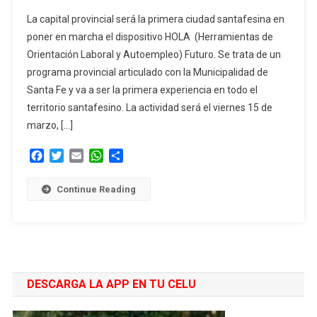
El
La capital provincial será la primera ciudad santafesina en
Programa
poner en marcha el dispositivo HOLA (Herramientas de
HOLA
Orientación Laboral y Autoempleo) Futuro. Se trata de un
Futuro
programa provincial articulado con la Municipalidad de
Se
Pone
Santa Fe y va a ser la primera experiencia en todo el
En
territorio santafesino. La actividad será el viernes 15 de
Marcha
marzo, […]
En
Santa
Facebook
Twitter
Email
WhatsApp
Compartir
Fe
Capital
Continue Reading
DESCARGA LA APP EN TU CELU