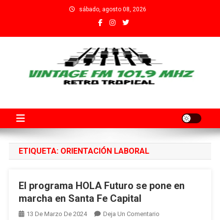
Saltar
sábado, agosto 08, 2026
al
contenido
Fm Vintage 101.9 Santa Fe
Adherida al Grupo Independiente de Trabajadores por el Arte
Audiovisual Declarado de Interés Provincial por la Cámara de
Diputados de Santa Fe
ETIQUETA:
ORIENTACIÓN LABORAL
El programa HOLA Futuro se pone en
marcha en Santa Fe Capital
En
13 De Marzo De 2024
Deja Un Comentario