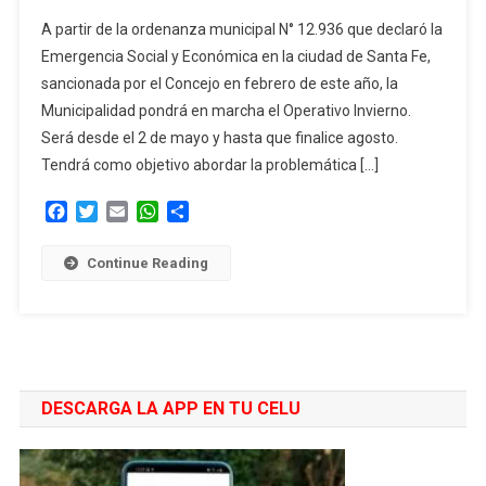
Operativo
A partir de la ordenanza municipal N° 12.936 que declaró la
Invierno:
Emergencia Social y Económica en la ciudad de Santa Fe,
La
sancionada por el Concejo en febrero de este año, la
Municipalidad
Municipalidad pondrá en marcha el Operativo Invierno.
Asistirá
A
Será desde el 2 de mayo y hasta que finalice agosto.
Personas
Tendrá como objetivo abordar la problemática […]
En
Facebook
Twitter
Email
WhatsApp
Compartir
Situación
De
Calle
Continue Reading
DESCARGA LA APP EN TU CELU