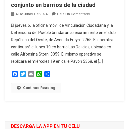
conjunto en barrios de la ciudad
En
4 De Junio De 2024
Deja Un Comentario
Oficina
El jueves 6, la oficina móvil de Vinculación Ciudadana y la
Móvil:
Defensoría del Pueblo brindarán asesoramiento en el club
La
República del Oeste, de Avenida Freyre 2765. El operativo
Municipalidad
continuará el lunes 10 en barrio Las Delicias, ubicada en
Y
La
calle Alfonsina Storni 3059. El mismo operativo se
Defensoría
replicará el miércoles 19 en calle Pavón 5368, el […]
Del
Facebook
Twitter
Email
WhatsApp
Compartir
Pueblo
Atienden
En
Continue Reading
Conjunto
En
Barrios
De
La
DESCARGA LA APP EN TU CELU
Ciudad