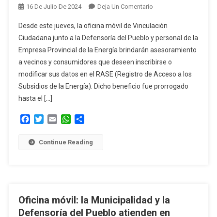
En
16 De Julio De 2024
Deja Un Comentario
Atenciones
Desde este jueves, la oficina móvil de Vinculación
Barriales:
Ciudadana junto a la Defensoría del Pueblo y personal de la
La
Empresa Provincial de la Energía brindarán asesoramiento
Municipalidad
a vecinos y consumidores que deseen inscribirse o
Y
La
modificar sus datos en el RASE (Registro de Acceso a los
Defensoría
Subsidios de la Energía). Dicho beneficio fue prorrogado
Del
hasta el […]
Pueblo
Continúan
Facebook
Twitter
Email
WhatsApp
Compartir
Asesorando
Vecinos
Continue Reading
Oficina móvil: la Municipalidad y la
Defensoría del Pueblo atienden en