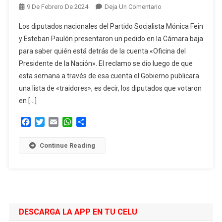
En
9 De Febrero De 2024
Deja Un Comentario
Diputados
Los diputados nacionales del Partido Socialista Mónica Fein
Reclaman
y Esteban Paulón presentaron un pedido en la Cámara baja
Que
para saber quién está detrás de la cuenta «Oficina del
El
Presidente de la Nación». El reclamo se dio luego de que
Gobierno
Informe
esta semana a través de esa cuenta el Gobierno publicara
Quién
una lista de «traidores», es decir, los diputados que votaron
Está
en […]
Detrás
De
Facebook
Twitter
Email
WhatsApp
Compartir
La
Cuenta
Continue Reading
«Oficina
Del
Presidente»
DESCARGA LA APP EN TU CELU