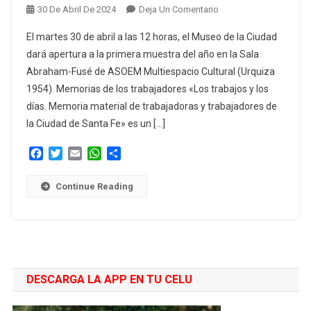
En
30 De Abril De 2024
Deja Un Comentario
“Los
El martes 30 de abril a las 12 horas, el Museo de la Ciudad
Trabajos
dará apertura a la primera muestra del año en la Sala
Y
Abraham-Fusé de ASOEM Multiespacio Cultural (Urquiza
Los
1954). Memorias de los trabajadores «Los trabajos y los
Días”:
El
días. Memoria material de trabajadoras y trabajadores de
Museo
la Ciudad de Santa Fe» es un […]
De
Facebook
Twitter
Email
WhatsApp
Compartir
La
Ciudad
Presenta
Continue Reading
Una
Muestra
En
Honor
Los
DESCARGA LA APP EN TU CELU
Trabajadores