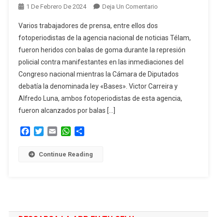
En
1 De Febrero De 2024
Deja Un Comentario
Varios
Varios trabajadores de prensa, entre ellos dos
Trabajadores
fotoperiodistas de la agencia nacional de noticias Télam,
De
fueron heridos con balas de goma durante la represión
Prensa
policial contra manifestantes en las inmediaciones del
Resultaron
Heridos
Congreso nacional mientras la Cámara de Diputados
Por
debatía la denominada ley «Bases». Victor Carreira y
Balas
Alfredo Luna, ambos fotoperiodistas de esta agencia,
De
fueron alcanzados por balas […]
Goma
Durante
Facebook
Twitter
Email
WhatsApp
Compartir
La
Represión
Continue Reading