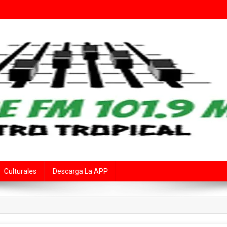
Fe
rte Audiovisual Declarado de Interés Provincial por la Cámara de Diput
Culturales
Descarga La APP