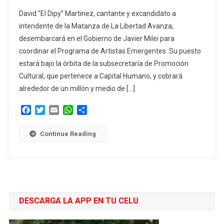
No
David “El Dipy” Martinez, cantante y excandidato a
Hay
intendente de la Matanza de La Libertad Avanza,
Plata:
desembarcará en el Gobierno de Javier Milei para
“El
coordinar el Programa de Artistas Emergentes. Su puesto
Dipy”
Tendrá
estará bajo la órbita de la subsecretaría de Promoción
Un
Cultural, que pertenece a Capital Humano, y cobrará
Puesto
alrededor de un millón y medio de […]
En
El
Facebook
Twitter
Email
WhatsApp
Compartir
Gobierno
Continue Reading
DESCARGA LA APP EN TU CELU