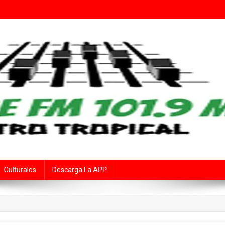
Fe
rte Audiovisual Declarado de Interés Provincial por la Cámara de Diput
Culturales
Descarga La APP