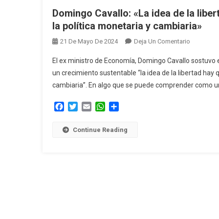
Domingo Cavallo: «La idea de la liber
la política monetaria y cambiaria»
En
21 De Mayo De 2024
Deja Un Comentario
Domingo
El ex ministro de Economía, Domingo Cavallo sostuvo e
Cavallo:
un crecimiento sustentable “la idea de la libertad hay 
«La
cambiaria”. En algo que se puede comprender como un
Idea
De
Facebook
Twitter
Email
WhatsApp
Compartir
La
Libertad
Continue Reading
Hay
Que
Extenderla
Lo
Más
Rápido
Posible
A