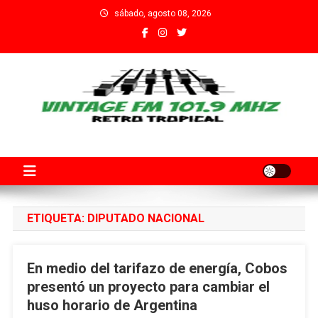
Saltar
sábado, agosto 08, 2026
al
contenido
Fm Vintage 101.9 Santa Fe
Adherida al Grupo Independiente de Trabajadores por el Arte
Audiovisual Declarado de Interés Provincial por la Cámara de
Diputados de Santa Fe
ETIQUETA:
DIPUTADO NACIONAL
En medio del tarifazo de energía, Cobos
presentó un proyecto para cambiar el
huso horario de Argentina