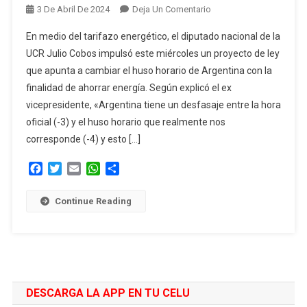
En
3 De Abril De 2024
Deja Un Comentario
En
En medio del tarifazo energético, el diputado nacional de la
Medio
UCR Julio Cobos impulsó este miércoles un proyecto de ley
Del
que apunta a cambiar el huso horario de Argentina con la
Tarifazo
finalidad de ahorrar energía. Según explicó el ex
De
Energía,
vicepresidente, «Argentina tiene un desfasaje entre la hora
Cobos
oficial (-3) y el huso horario que realmente nos
Presentó
corresponde (-4) y esto […]
Un
Proyecto
Facebook
Twitter
Email
WhatsApp
Compartir
Para
Cambiar
Continue Reading
El
Huso
Horario
De
Argentina
DESCARGA LA APP EN TU CELU