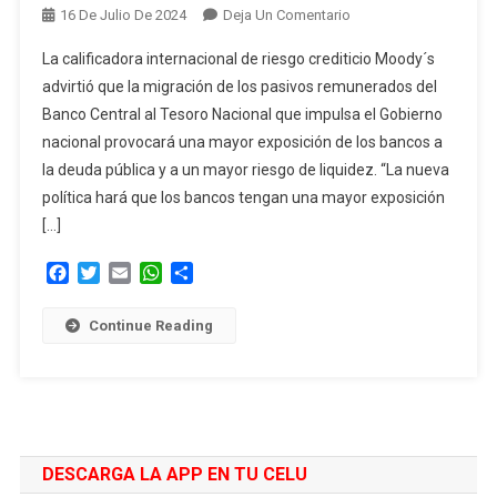
En
16 De Julio De 2024
Deja Un Comentario
Moody’s
La calificadora internacional de riesgo crediticio Moody´s
Advirtió
advirtió que la migración de los pasivos remunerados del
Sobre
Banco Central al Tesoro Nacional que impulsa el Gobierno
El
nacional provocará una mayor exposición de los bancos a
Riesgo
De
la deuda pública y a un mayor riesgo de liquidez. “La nueva
Los
política hará que los bancos tengan una mayor exposición
Bancos
[…]
Ante
La
Facebook
Twitter
Email
WhatsApp
Compartir
Migración
De
Continue Reading
Deuda
Del
BCRA
Al
Tesoro
DESCARGA LA APP EN TU CELU