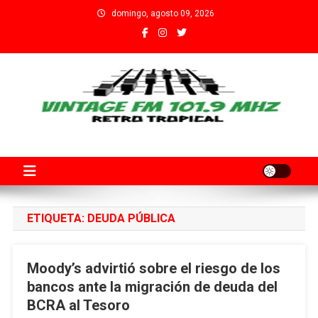
Saltar
domingo, agosto 09, 2026
al
contenido
Fm Vintage 101.9 Santa Fe
Adherida al Grupo Independiente de Trabajadores por el Arte
Audiovisual Declarado de Interés Provincial por la Cámara de
Diputados de Santa Fe
ETIQUETA:
DEUDA PÚBLICA
Moody’s advirtió sobre el riesgo de los
bancos ante la migración de deuda del
BCRA al Tesoro