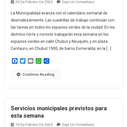
En
26 De Febrero De 2024
Deja Un Comentario
Servicios
La Municipalidad avanza con el calendario semanal de
Municipales
desmalezamiento. Las cuadrillas de trabajo continúan con
Previstos
las tareas en todos los espacios verdes de la ciudad. En los
Para
distritos norte y noreste trabajarán esta semana en los
Esta
Semana
espacios verdes en calle Chubut y Neuquén, y en plaza
Centauro, en Chubut 1900, de barrio Esmeralda; en la […]
Facebook
Twitter
Email
WhatsApp
Compartir
Continue Reading
Servicios municipales previstos para
esta semana
En
19 De Febrero De 2024
Deja Un Comentario