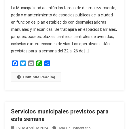
Servicios
La Municipalidad acentúa las tareas de desmalezamiento,
Municipales
poda y mantenimiento de espacios públicos de la ciudad
Previstos
en función del plan establecido con desmalezadoras
Para
manuales y mecánicas. Se trabajará en espacios barriales,
Esta
Semana
parques, paseos, plazas, canteros centrales de avenidas,
ciclovías e intersecciones de vías. Los operativos están
previstos para la semana del 22 al 26 de […]
Facebook
Twitter
Email
WhatsApp
Compartir
Continue Reading
Servicios municipales previstos para
esta semana
En
15 De Abril De 2024
Deja Un Comentario