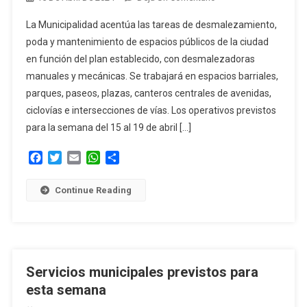
Servicios
La Municipalidad acentúa las tareas de desmalezamiento,
Municipales
poda y mantenimiento de espacios públicos de la ciudad
Previstos
en función del plan establecido, con desmalezadoras
Para
manuales y mecánicas. Se trabajará en espacios barriales,
Esta
Semana
parques, paseos, plazas, canteros centrales de avenidas,
ciclovías e intersecciones de vías. Los operativos previstos
para la semana del 15 al 19 de abril […]
Facebook
Twitter
Email
WhatsApp
Compartir
Continue Reading
Servicios municipales previstos para
esta semana