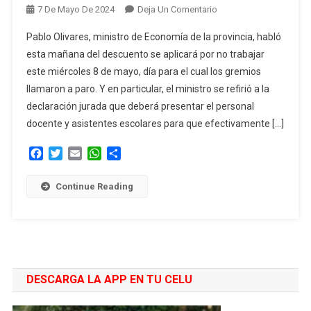
En
7 De Mayo De 2024
Deja Un Comentario
“Con
Pablo Olivares, ministro de Economía de la provincia, habló
La
esta mañana del descuento se aplicará por no trabajar
Declaración
este miércoles 8 de mayo, día para el cual los gremios
Jurada
llamaron a paro. Y en particular, el ministro se refirió a la
Estamos
Asegurando
declaración jurada que deberá presentar el personal
El
docente y asistentes escolares para que efectivamente […]
Derecho
Facebook
Twitter
Email
WhatsApp
Compartir
Constitucional
A
Trabajar”
Continue Reading
DESCARGA LA APP EN TU CELU