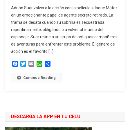
Adrián
Adrián Suar volvió a la acción con la película «Jaque Mate»
Suar:
en un emocionante papel de agente secreto retirado. La
“Vamos
trama se desata cuando su sobrina es secuestrada
Camino
repentinamente, obligándolo a volver al mundo del
A
Ser
espionaje. Suar reúne a un grupo de antiguos compañeros
Venezuela»
de aventuras para enfrentar este problema. El género de
acción es el favorito […]
Facebook
Twitter
Email
WhatsApp
Compartir
Continue Reading
DESCARGA LA APP EN TU CELU