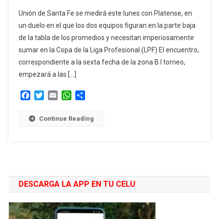
Unión
Unión de Santa Fe se medirá este lunes con Platense, en
Y
un duelo en el que los dos equipos figuran en la parte baja
Platense
de la tabla de los promedios y necesitan imperiosamente
Juegan
sumar en la Copa de la Liga Profesional (LPF) El encuentro,
Con
El
correspondiente a la sexta fecha de la zona B l torneo,
Objetivo
empezará a las […]
Común
Facebook
Twitter
Email
WhatsApp
Compartir
De
Sumar
Y
Continue Reading
Salir
Del
Fondo
DESCARGA LA APP EN TU CELU