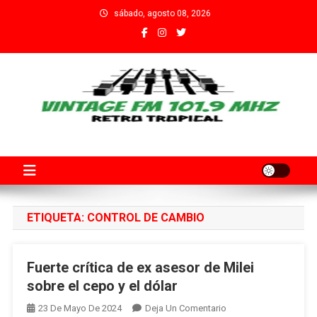
Saltar
sábado, agosto 08, 2026
al
contenido
Fm Vintage 101.9 Santa Fe
Adherida al Grupo Independiente de Trabajadores por el Arte
Audiovisual Declarado de Interés Provincial por la Cámara de
Diputados de Santa Fe
ETIQUETA:
CONTROL DE CAMBIO
Fuerte crítica de ex asesor de Milei
sobre el cepo y el dólar
En
23 De Mayo De 2024
Deja Un Comentario