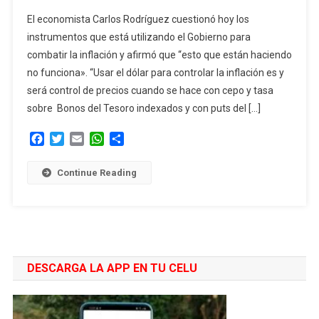
Fuerte
El economista Carlos Rodríguez cuestionó hoy los
Crítica
instrumentos que está utilizando el Gobierno para
De
combatir la inflación y afirmó que “esto que están haciendo
Ex
no funciona». “Usar el dólar para controlar la inflación es y
Asesor
De
será control de precios cuando se hace con cepo y tasa
Milei
sobre Bonos del Tesoro indexados y con puts del […]
Sobre
Facebook
Twitter
Email
WhatsApp
Compartir
El
Cepo
Y
Continue Reading
El
Dólar
DESCARGA LA APP EN TU CELU