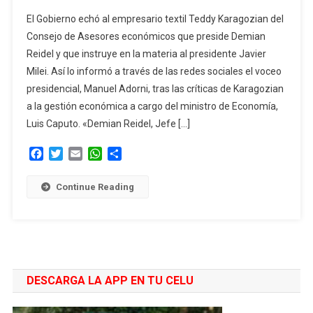
El
El Gobierno echó al empresario textil Teddy Karagozian del
Gobierno
Consejo de Asesores económicos que preside Demian
Echó
Reidel y que instruye en la materia al presidente Javier
A
Milei. Así lo informó a través de las redes sociales el voceo
Teddy
Karagozian
presidencial, Manuel Adorni, tras las críticas de Karagozian
Del
a la gestión económica a cargo del ministro de Economía,
Consejo
Luis Caputo. «Demian Reidel, Jefe […]
De
Asesores
Facebook
Twitter
Email
WhatsApp
Compartir
Económicos
Continue Reading
DESCARGA LA APP EN TU CELU