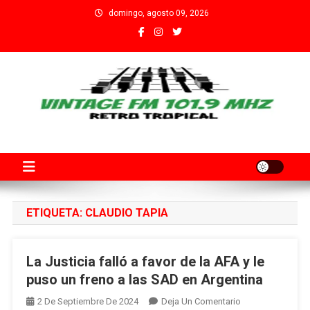
Saltar
domingo, agosto 09, 2026
al
contenido
Fm Vintage 101.9 Santa Fe
Adherida al Grupo Independiente de Trabajadores por el Arte
Audiovisual Declarado de Interés Provincial por la Cámara de
Diputados de Santa Fe
ETIQUETA:
CLAUDIO TAPIA
La Justicia falló a favor de la AFA y le
puso un freno a las SAD en Argentina
En
2 De Septiembre De 2024
Deja Un Comentario