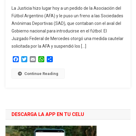
La
La Justicia hizo lugar hoy a un pedido de la Asociación del
Justicia
Fútbol Argentino (AFA) y le puso un freno a las Sociedades
Falló
Anónimas Deportivas (SAD), que contaban con el aval del
A
Gobierno nacional para introducirse en el fútbol. El
Favor
De
Juzgado Federal de Mercedes otorgó una medida cautelar
La
solicitada por la AFA y suspendió los […]
AFA
Facebook
Twitter
Email
WhatsApp
Compartir
Y
Le
Puso
Continue Reading
Un
Freno
A
Las
SAD
DESCARGA LA APP EN TU CELU
En
Argentina