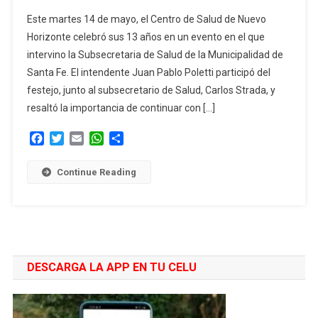
“Salud
Este martes 14 de mayo, el Centro de Salud de Nuevo
Y
Horizonte celebró sus 13 años en un evento en el que
Bienestar”:
intervino la Subsecretaria de Salud de la Municipalidad de
El
Santa Fe. El intendente Juan Pablo Poletti participó del
Centro
De
festejo, junto al subsecretario de Salud, Carlos Strada, y
Salud
resaltó la importancia de continuar con […]
De
Facebook
Twitter
Email
WhatsApp
Compartir
Nuevo
Horizonte
Cumplió
Continue Reading
13
Años
DESCARGA LA APP EN TU CELU