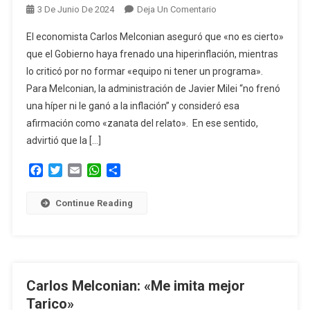
En
3 De Junio De 2024
Deja Un Comentario
Melconian
El economista Carlos Melconian aseguró que «no es cierto»
Advierte
que el Gobierno haya frenado una hiperinflación, mientras
Que
lo criticó por no formar «equipo ni tener un programa».
No
Para Melconian, la administración de Javier Milei “no frenó
Es
Cierto
una híper ni le ganó a la inflación” y consideró esa
Que
afirmación como «zanata del relato». En ese sentido,
El
advirtió que la […]
Gobierno
Haya
Facebook
Twitter
Email
WhatsApp
Compartir
«frenado
Una
Continue Reading
Hiperinflación»
Carlos Melconian: «Me imita mejor
Tarico»