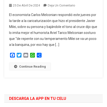
En
25 De Abril De 2024
Deja Un Comentario
Carlos
El economista Carlos Melconian respondió este jueves por
Melconian:
la tarde a la caricaturización que hizo el presidente Javier
«Me
Milei, sobre su persona y bajándole el tono al cruce dijo que
Imita
lo imita mejor el humorista Ariel Tarico Melconian sostuvo
Mejor
Tarico»
que “de repente con su temperamento Milei se va un poco
a la banquina, por eso hay que […]
Facebook
Twitter
Email
WhatsApp
Compartir
Continue Reading
DESCARGA LA APP EN TU CELU