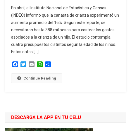
Canasta
En abril, el Instituto Nacional de Estadística y Censos
Crianza:
(INDEC) informó que la canasta de crianza experimentó un
Cuánto
aumento promedio del 16%. Según este reporte, se
Costó
necesitaron hasta 388 mil pesos para costear los gastos
Criar
A
asociados a la crianza de un hijo. El estudio contempla
Un
cuatro presupuestos distintos según la edad de los niños.
Bebé
Estos datos […]
En
Abril
Facebook
Twitter
Email
WhatsApp
Compartir
2024,
Según
Continue Reading
El
INDEC
DESCARGA LA APP EN TU CELU