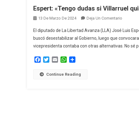
Espert: «Tengo dudas si Villarruel qu
En
13 De Marzo De 2024
Deja Un Comentario
Espert:
El diputado de La Libertad Avanza (LLA) José Luis Esper
«Tengo
buscó desestabilizar al Gobierno, luego que convocara 
Dudas
vicepresidenta contaba con otras alternativas. No sé po
Si
Villarruel
Facebook
Twitter
Email
WhatsApp
Compartir
Quiso
Desestabi
Continue Reading
Al
Gobierno