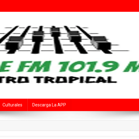
Fe
rte Audiovisual Declarado de Interés Provincial por la Cámara de Diput
Culturales
Descarga La APP