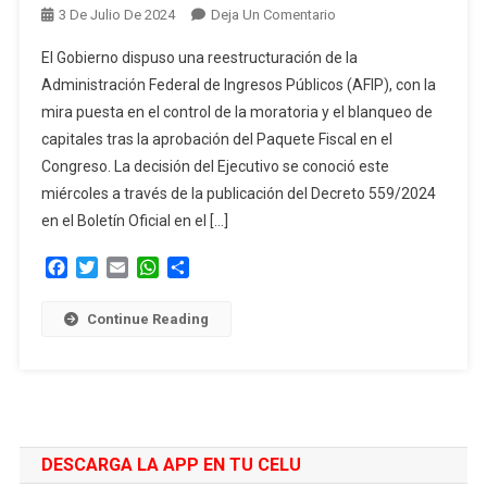
En
3 De Julio De 2024
Deja Un Comentario
El
El Gobierno dispuso una reestructuración de la
Gobierno
Administración Federal de Ingresos Públicos (AFIP), con la
Reestructura
mira puesta en el control de la moratoria y el blanqueo de
La
capitales tras la aprobación del Paquete Fiscal en el
AFIP
Para
Congreso. La decisión del Ejecutivo se conoció este
Concentrar
miércoles a través de la publicación del Decreto 559/2024
El
en el Boletín Oficial en el […]
Control
De
Facebook
Twitter
Email
WhatsApp
Compartir
La
Moratoria
Continue Reading
Y
El
Blanqueo
DESCARGA LA APP EN TU CELU