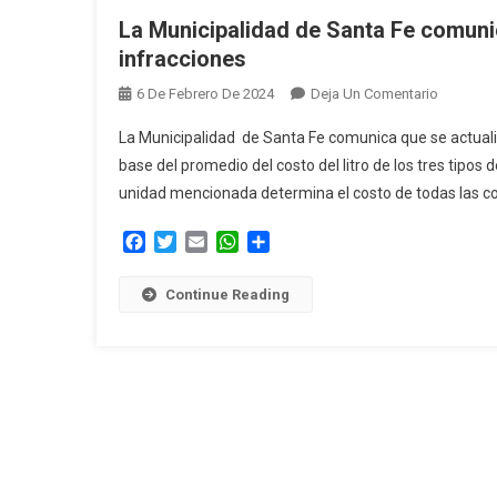
La Municipalidad de Santa Fe comun
infracciones
En
6 De Febrero De 2024
Deja Un Comentario
La
La Municipalidad de Santa Fe comunica que se actualizó
Municipa
base del promedio del costo del litro de los tres tipo
De
unidad mencionada determina el costo de todas las con
Santa
Fe
Facebook
Twitter
Email
WhatsApp
Compartir
Comunic
Los
Continue Reading
Montos
Mínimos
Y
Máximos
De
Infraccio