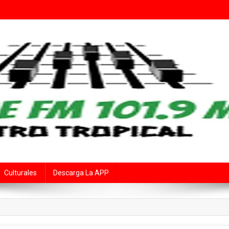
Fe
rte Audiovisual Declarado de Interés Provincial por la Cámara de Diput
Culturales
Descarga La APP