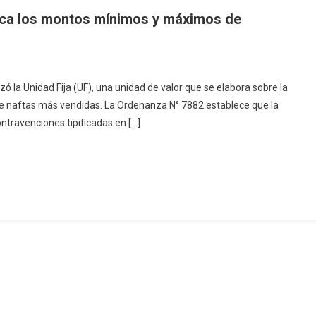
ica los montos mínimos y máximos de
 la Unidad Fija (UF), una unidad de valor que se elabora sobre la
lidad
s de naftas más vendidas. La Ordenanza N° 7882 establece que la
travenciones tipificadas en […]
a
nes