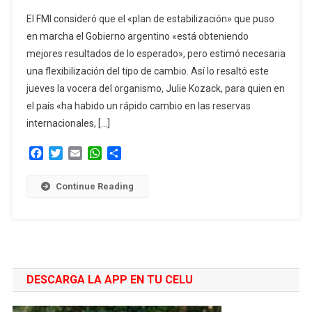
El
El FMI consideró que el «plan de estabilización» que puso
FMI
en marcha el Gobierno argentino «está obteniendo
Elogió
mejores resultados de lo esperado», pero estimó necesaria
Al
una flexibilización del tipo de cambio. Así lo resaltó este
Gobierno
Pero
jueves la vocera del organismo, Julie Kozack, para quien en
Pidió
el país «ha habido un rápido cambio en las reservas
Que
internacionales, […]
Flexibilice
El
Facebook
Twitter
Email
WhatsApp
Compartir
Tipo
De
Continue Reading
Cambio
DESCARGA LA APP EN TU CELU