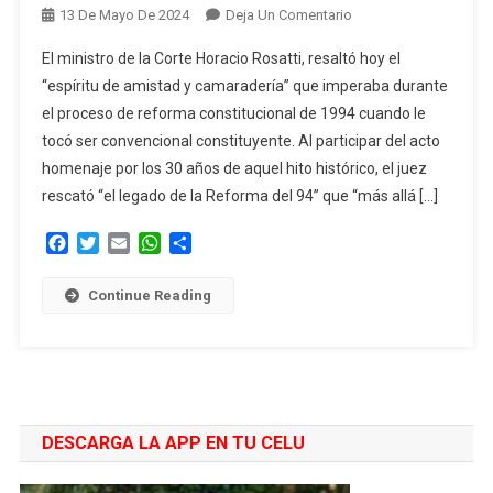
En
13 De Mayo De 2024
Deja Un Comentario
El
El ministro de la Corte Horacio Rosatti, resaltó hoy el
Juez
“espíritu de amistad y camaradería” que imperaba durante
Rosatti,
el proceso de reforma constitucional de 1994 cuando le
Ex
tocó ser convencional constituyente. Al participar del acto
Convencional
Constituyente
homenaje por los 30 años de aquel hito histórico, el juez
De
rescató “el legado de la Reforma del 94” que “más allá […]
1994,
Facebook
Twitter
Email
WhatsApp
Compartir
Recordó
El
“espíritu
Continue Reading
De
Amistad
Y
Camaradería”
DESCARGA LA APP EN TU CELU